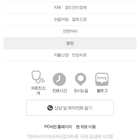
치매ㆍ경도인지장애
손발저림ㆍ말초신경
안면마비
떨림
자율신경ㆍ만성피로
의료진소
진료시간
오시는길
블로그
개
상담 및 예약전화 걸기
PC버전 홈페이지
맨 위로 이동
연세퍼스티어내과신경과의원 대표:김성배 외 1명