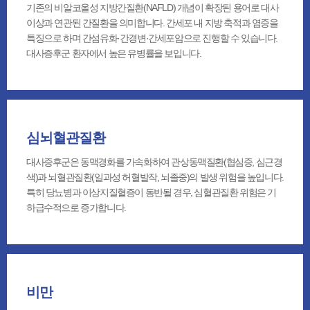
기존의 비알코올성 지방간질환(NAFLD) 개념이 확장된 용어로 대사
이상과 연관된 간질환을 의미합니다. 간세포 내 지방 축적과 염증을
특징으로 하며 간섬유화·간경변·간세포암으로 진행할 수 있습니다.
대사증후군 환자에서 높은 유병률을 보입니다.
심뇌혈관질환
대사증후군은 동맥경화를 가속화하여 관상동맥질환(협심증, 심근경
색)과 뇌혈관질환(일과성 허혈발작, 뇌졸중)의 발생 위험을 높입니다.
특히 당뇨병과 이상지질혈증이 동반될 경우, 심혈관질환 위험은 기
하급수적으로 증가합니다.
비만