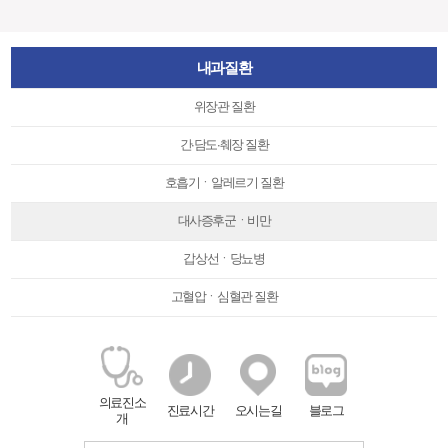
내과질환
위장관 질환
간∙담도∙췌장 질환
호흡기ㆍ알레르기 질환
대사증후군ㆍ비만
갑상선ㆍ당뇨병
고혈압ㆍ심혈관 질환
의료진소
진료시간
오시는길
블로그
개