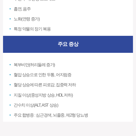
흡연, 음주
노화(연령 증가)
특정 약물의 장기 복용
주요 증상
복부비만(허리둘레 증가)
혈압 상승으로 인한 두통, 어지럼증
혈당 상승에 따른 피로감, 집중력 저하
지질 이상(중성지방 상승, HDL 저하)
간수치 이상(ALT, AST 상승)
주요 합병증 : 심근경색, 뇌졸중, 제2형 당뇨병